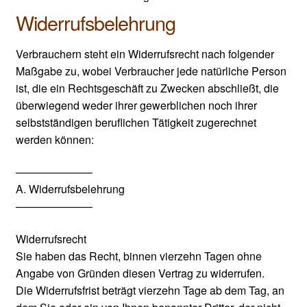
Widerrufsbelehrung
Fahrzeugidentifikator
Verbrauchern steht ein Widerrufsrecht nach folgender
Ankauf/Pfand und Austauschteile
Maßgabe zu, wobei Verbraucher jede natürliche Person
ist, die ein Rechtsgeschäft zu Zwecken abschließt, die
Unte
überwiegend weder ihrer gewerblichen noch ihrer
Fahrwerke
auskl
selbstständigen beruflichen Tätigkeit zugerechnet
Unte
werden können:
PDF-Downloads
auskl
———————
A. Widerrufsbelehrung
———————
Widerrufsrecht
Sie haben das Recht, binnen vierzehn Tagen ohne
Angabe von Gründen diesen Vertrag zu widerrufen.
Die Widerrufsfrist beträgt vierzehn Tage ab dem Tag, an