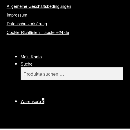
Allgemeine Geschäftsbedingungen
Impressum
Datenschutzerklärung
Cookie-Richtlinien – abcteile24.de
Mein Konto
Suche
Suchen
Suchen
nach:
Warenkorb
0